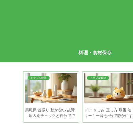
料理・食材保存
トラブル解決
トラブル解決
 下処理 簡
扇風機 首振り 動かない 故障
ドア きしみ 直し方 蝶番 油
りで和らげ
｜原因別チェックと自分でで
キーキー音を5分で静かにす
きる直し方
る手順