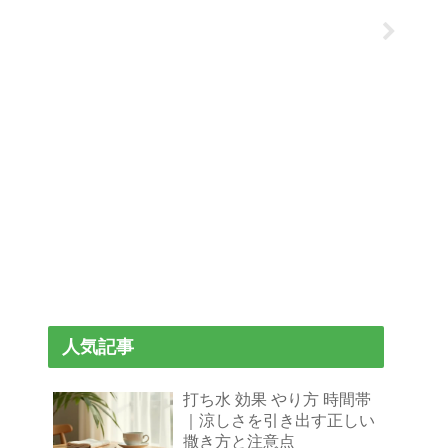
人気記事
打ち水 効果 やり方 時間帯
｜涼しさを引き出す正しい
撒き方と注意点