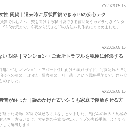
2026.05.15
 女性 賃貸｜退去時に原状回復できる10の安心テク
性 賃貸で悩む方へ。穴を開けず原状回復できる補助錠やカメラ付きインタ
、SNS対策まで、今夜から試せる10の方法を具体的にまとめました。
2026.05.15
らない 対処｜マンション・ご近所トラブルを穏便に解決する
い 対処に悩むマンション・アパート住民向けの実践ガイド。写真記録の取り
治会への相談、自治体・警察相談、引っ越しという最終手段まで、角を立
とめました。
2026.05.15
方 時間が経った｜諦めかけた古いシミも家庭で復活させる方
時間が経った場合に家庭で試せる方法をまとめました。黄ばみの原因の見極め
セスキ・煮洗いまで、素材別の注意点や5ステップの実践手順、よくある
さしく解説します。