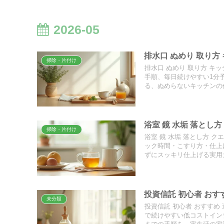
2026-05
排水口 ぬめり 取り
掃除・片付け
排水口 ぬめり 取り方 
手順、毎日続けやすい1分
る、ぬめらないキッチンの
浴室 鏡 水垢 落と
掃除・片付け
浴室 鏡 水垢 落とし方 
ック時間・こすり方・仕上
ずにスッキリ仕上げる実用
投資信託 初心者 お
未分類
投資信託 初心者 おすす
で続けやすい低コストインデ