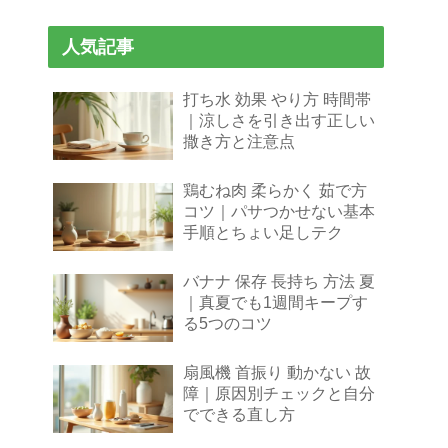
人気記事
打ち水 効果 やり方 時間帯
｜涼しさを引き出す正しい
撒き方と注意点
鶏むね肉 柔らかく 茹で方
コツ｜パサつかせない基本
手順とちょい足しテク
バナナ 保存 長持ち 方法 夏
｜真夏でも1週間キープす
る5つのコツ
扇風機 首振り 動かない 故
障｜原因別チェックと自分
でできる直し方