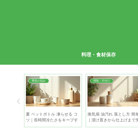
料理・食材保存
季節の悩み
掃除・片付け
因 対策｜簡
夏 ペットボトル 凍らせる コ
換気扇 油汚れ 落とし方 簡
と正しい霜
ツ｜長時間冷たさをキープす
｜浸け置きから仕上げまで
る5つの方法
敗しない時短掃除