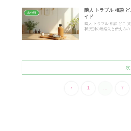
隣人 トラブル 相談
未分類
イド
隣人 トラブル 相談 どこ
状況別の連絡先と伝え方の
次
前
1
…
7
へ