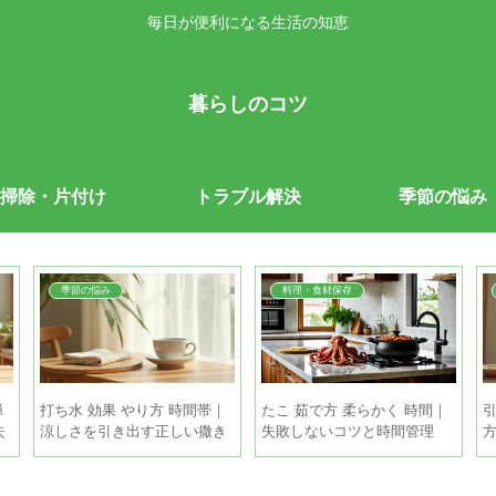
毎日が便利になる生活の知恵
暮らしのコツ
掃除・片付け
トラブル解決
季節の悩み
季節の悩み
料理・食材保存
単
打ち水 効果 やり方 時間帯｜
たこ 茹で方 柔らかく 時間｜
引
失
涼しさを引き出す正しい撒き
失敗しないコツと時間管理
方と注意点