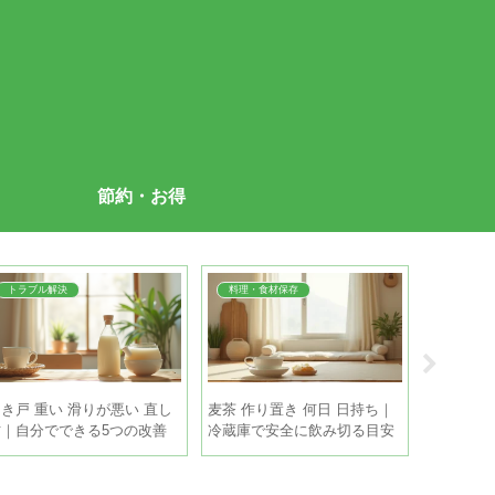
節約・お得
トラブル解決
料理・食材保存
料理・食
き戸 重い 滑りが悪い 直し
麦茶 作り置き 何日 日持ち｜
枝豆 茹で
方｜自分でできる5つの改善
冷蔵庫で安全に飲み切る目安
｜色よく
策
と保存のコツ
順