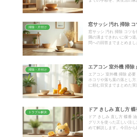
までの手順を、実生活の家
窓サッシ 汚れ 掃除
掃除・片付け
窓サッシ 汚れ 掃除 コ
隅の溝まできれいに保つ道
問への回答までまとめまし
エアコン 室外機 掃
掃除・片付け
エアコン 室外機 掃除 必
ホコリや落ち葉の落とし方
に頼む目安までまとめた実
ドア きしみ 直し方 
トラブル解決
ドア きしみ 直し方 蝶番
グリスを使った正しい注し
めて解説します。今日から