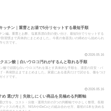
方 キッチン｜重曹とお湯で5分リセットする最短手順
キッチン編。重曹とお酢、塩素系漂白剤の使い分け、最短5分でリセットする
予防習慣まで具体的にまとめました。今夜の食器洗いの締めから始められ
作り方です。
2026.05.16
し方 クエン酸｜白いウロコ汚れがするんと取れる手順
クエン酸で頑固な白いウロコ汚れを落とす具体的な手順を、濃度の目安・パ
げ・再発防止までまとめました。家庭にある道具だけで試せる、傷をつけ
ガイドです。
2026.05.16
すすめ 選び方｜失敗しにくい商品を見極める判断軸
め 選び方を、コスト・分散・運用方針の3つの判断軸でやさしく整理。長期
ックスの考え方、NISAやiDeCoとの組み合わせ方、最初の1本を決める