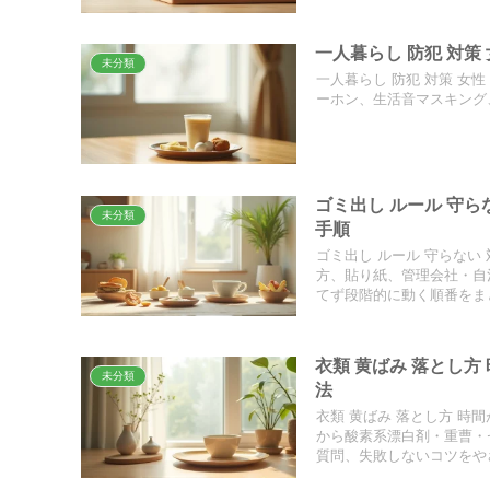
一人暮らし 防犯 対策
未分類
一人暮らし 防犯 対策 女
ーホン、生活音マスキング
ゴミ出し ルール 守
未分類
手順
ゴミ出し ルール 守らな
方、貼り紙、管理会社・自
てず段階的に動く順番をま
衣類 黄ばみ 落とし
未分類
法
衣類 黄ばみ 落とし方 
から酸素系漂白剤・重曹・
質問、失敗しないコツをや