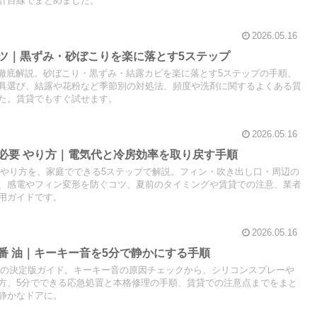
計目線でまとめました。
2026.05.16
 コツ｜黒ずみ・砂ぼこりを楽に落とす5ステップ
ツを徹底解説。砂ぼこり・黒ずみ・結露カビを楽に落とす5ステップの手順、
具選び、結露や花粉など季節別の対処法、頻度や洗剤に関するよくある質
た。賃貸でもすぐ試せます。
2026.05.16
除 必要 やり方｜電気代と冷房効率を取り戻す手順
要 やり方を、家庭でできる5ステップで解説。フィン・吹き出し口・周辺の
、感電やフィン変形を防ぐコツ、夏前のタイミングや賃貸での注意、業者
用ガイドです。
2026.05.16
蝶番 油｜キーキー音を5分で静かにする手順
 油の決定版ガイド。キーキー音の原因チェックから、シリコンスプレーや
方、5分でできる応急処置と本格修理の手順、賃貸での注意点までをまと
静かなドアに。