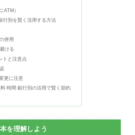
ニATM）
間 銀行別を賢く活用する方法
グの併用
を避ける
ントと注意点
認
変更に注意
無料 時間 銀行別の活用で賢く節約
の基本を理解しよう