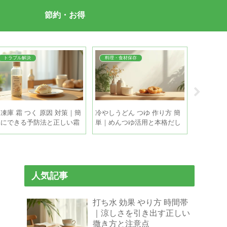
節約・お得
トラブル解決
料理・食材保存
料理・食
凍庫 霜 つく 原因 対策｜簡
冷やしうどん つゆ 作り方 簡
麦茶 作り
単にできる予防法と正しい霜
単｜めんつゆ活用と本格だし
冷蔵庫で
取りの手順
を5分で
と保存の
人気記事
打ち水 効果 やり方 時間帯
｜涼しさを引き出す正しい
撒き方と注意点