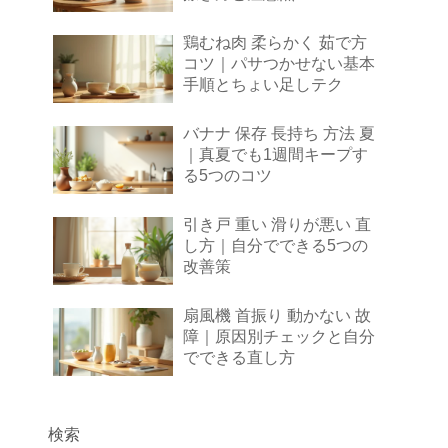
鶏むね肉 柔らかく 茹で方
コツ｜パサつかせない基本
手順とちょい足しテク
バナナ 保存 長持ち 方法 夏
｜真夏でも1週間キープす
る5つのコツ
引き戸 重い 滑りが悪い 直
し方｜自分でできる5つの
改善策
扇風機 首振り 動かない 故
障｜原因別チェックと自分
でできる直し方
検索