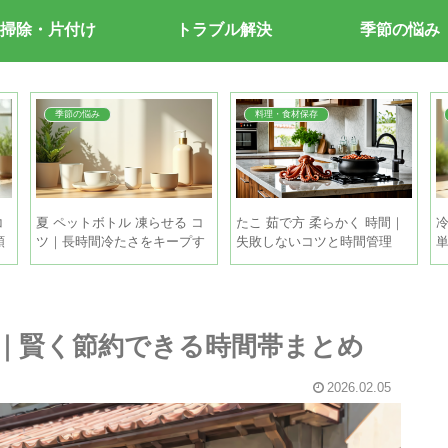
掃除・片付け
トラブル解決
季節の悩み
季節の悩み
料理・食材保存
コ
夏 ペットボトル 凍らせる コ
たこ 茹で方 柔らかく 時間｜
冷
順
ツ｜長時間冷たさをキープす
失敗しないコツと時間管理
る5つの方法
行別｜賢く節約できる時間帯まとめ
2026.02.05