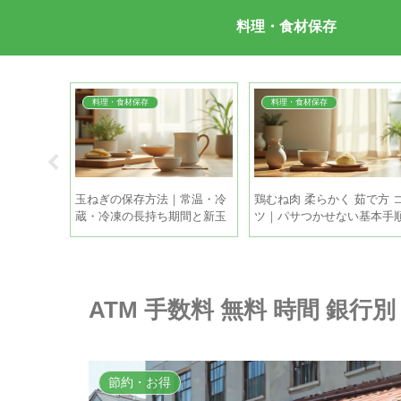
料理・食材保存
料理・食材保存
料理・食材保存
方 時間が
玉ねぎの保存方法｜常温・冷
鶏むね肉 柔らかく 茹で方 
た古いシミ
蔵・冷凍の長持ち期間と新玉
ツ｜パサつかせない基本手
る方法
ねぎの違い
とちょい足しテク
ATM 手数料 無料 時間 銀
節約・お得