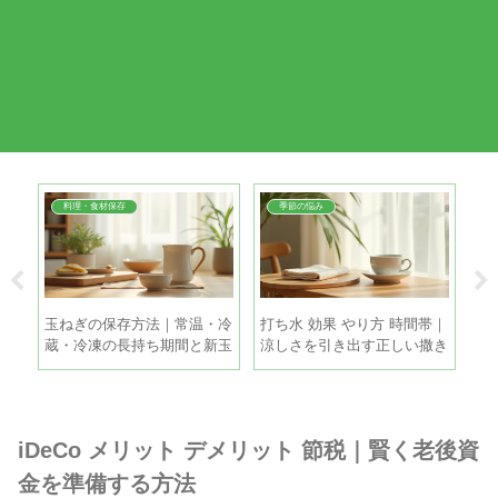
料理・食材保存
季節の悩み
コ
玉ねぎの保存方法｜常温・冷
打ち水 効果 やり方 時間帯｜
冷
比の
蔵・冷凍の長持ち期間と新玉
涼しさを引き出す正しい撒き
簡
ねぎの違い
方と注意点
霜
iDeCo メリット デメリット 節税｜賢く老後資
金を準備する方法