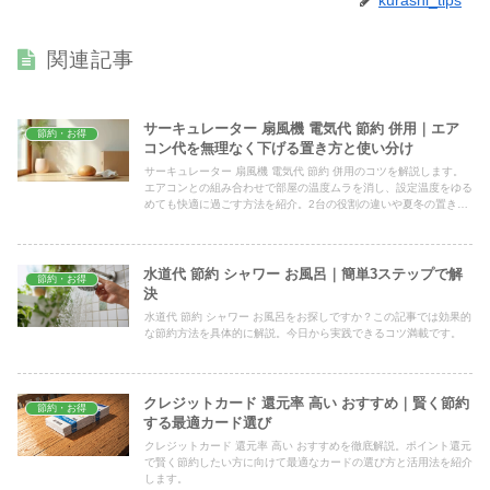
kurashi_tips
関連記事
サーキュレーター 扇風機 電気代 節約 併用｜エア
節約・お得
コン代を無理なく下げる置き方と使い分け
サーキュレーター 扇風機 電気代 節約 併用のコツを解説します。
エアコンとの組み合わせで部屋の温度ムラを消し、設定温度をゆる
めても快適に過ごす方法を紹介。2台の役割の違いや夏冬の置き場
所、今ある家電ですぐ試せる使い分けまで実践的にまとめました。
水道代 節約 シャワー お風呂｜簡単3ステップで解
節約・お得
決
水道代 節約 シャワー お風呂をお探しですか？この記事では効果的
な節約方法を具体的に解説。今日から実践できるコツ満載です。
クレジットカード 還元率 高い おすすめ｜賢く節約
節約・お得
する最適カード選び
クレジットカード 還元率 高い おすすめを徹底解説。ポイント還元
で賢く節約したい方に向けて最適なカードの選び方と活用法を紹介
します。