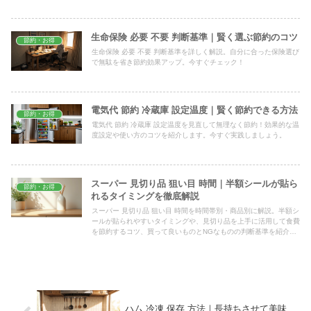
生命保険 必要 不要 判断基準｜賢く選ぶ節約のコツ
節約・お得
生命保険 必要 不要 判断基準を詳しく解説。自分に合った保険選び
で無駄を省き節約効果アップ。今すぐチェック！
電気代 節約 冷蔵庫 設定温度｜賢く節約できる方法
節約・お得
電気代 節約 冷蔵庫 設定温度を見直して無理なく節約！効果的な温
度設定や使い方のコツを紹介します。今すぐ実践しましょう。
スーパー 見切り品 狙い目 時間｜半額シールが貼ら
節約・お得
れるタイミングを徹底解説
スーパー 見切り品 狙い目 時間を時間帯別・商品別に解説。半額シ
ールが貼られやすいタイミングや、見切り品を上手に活用して食費
を節約するコツ、買って良いものとNGなものの判断基準を紹介し
ます。
ハム 冷凍 保存 方法｜長持ちさせて美味