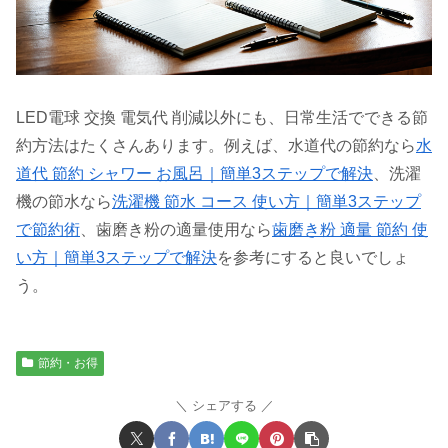
LED電球 交換 電気代 削減以外にも、日常生活でできる節
約方法はたくさんあります。例えば、水道代の節約なら
水
道代 節約 シャワー お風呂｜簡単3ステップで解決
、洗濯
機の節水なら
洗濯機 節水 コース 使い方｜簡単3ステップ
で節約術
、歯磨き粉の適量使用なら
歯磨き粉 適量 節約 使
い方｜簡単3ステップで解決
を参考にすると良いでしょ
う。
節約・お得
シェアする