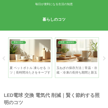
毎日が便利になる生活の知恵
暮らしのコツ
季節の悩み
料理・食材保存
コ
夏 ペットボトル 凍らせる コ
玉ねぎの保存方法｜常温・冷
衣
比の
ツ｜長時間冷たさをキープす
蔵・冷凍の長持ち期間と新玉
経
る5つの方法
ねぎの違い
も
LED電球 交換 電気代 削減｜賢く節約する照
明のコツ