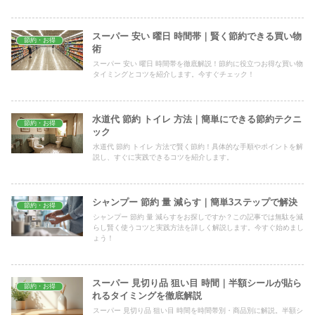
スーパー 安い 曜日 時間帯｜賢く節約できる買い物
節約・お得
術
スーパー 安い 曜日 時間帯を徹底解説！節約に役立つお得な買い物
タイミングとコツを紹介します。今すぐチェック！
水道代 節約 トイレ 方法｜簡単にできる節約テクニ
節約・お得
ック
水道代 節約 トイレ 方法で賢く節約！具体的な手順やポイントを解
説し、すぐに実践できるコツを紹介します。
シャンプー 節約 量 減らす｜簡単3ステップで解決
節約・お得
シャンプー 節約 量 減らすをお探しですか？この記事では無駄を減
らし賢く使うコツと実践方法を詳しく解説します。今すぐ始めまし
ょう！
スーパー 見切り品 狙い目 時間｜半額シールが貼ら
節約・お得
れるタイミングを徹底解説
スーパー 見切り品 狙い目 時間を時間帯別・商品別に解説。半額シ