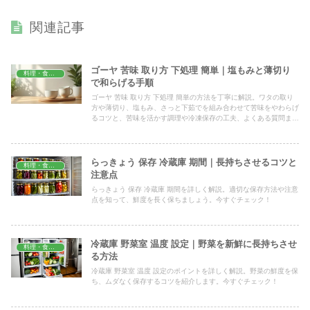
関連記事
ゴーヤ 苦味 取り方 下処理 簡単｜塩もみと薄切り
料理・食材保存
で和らげる手順
ゴーヤ 苦味 取り方 下処理 簡単の方法を丁寧に解説。ワタの取り
方や薄切り、塩もみ、さっと下茹でを組み合わせて苦味をやわらげ
るコツと、苦味を活かす調理や冷凍保存の工夫、よくある質問ま
で、家庭ですぐ試せる手順を目安の分量つきでまとめました。
らっきょう 保存 冷蔵庫 期間｜長持ちさせるコツと
料理・食材保存
注意点
らっきょう 保存 冷蔵庫 期間を詳しく解説。適切な保存方法や注意
点を知って、鮮度を長く保ちましょう。今すぐチェック！
冷蔵庫 野菜室 温度 設定｜野菜を新鮮に長持ちさせ
料理・食材保存
る方法
冷蔵庫 野菜室 温度 設定のポイントを詳しく解説。野菜の鮮度を保
ち、ムダなく保存するコツを紹介します。今すぐチェック！