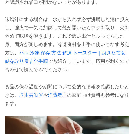
と認識されず口が開かないことがあります。
味噌汁にする場合は、水から入れず必ず沸騰した湯に投入
し、強火で一気に加熱して殻が開いたらアクを取り、火を
弱めて味噌を溶きます。これで濃い出汁とふっくらした
身、両方が楽しめます。冷凍食材を上手に使いこなす考え
方は、
パン 冷凍 保存 方法 解凍 トースター｜焼きたて食
感を取り戻す全手順
でも紹介しています。応用が利くので
合わせて読んでみてください。
食品の保存温度や期間について公的な情報を確認したいと
きは、
厚生労働省
や
消費者庁
の家庭向け資料も参考になり
ます。