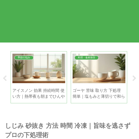
季節の悩み
料理・食材保存
ち｜
アイスノン 効果 持続時間 使
ゴーヤ 苦味 取り方 下処理
打
目安
い方｜熱帯夜も朝までひんや
簡単｜塩もみと薄切りで和ら
涼
り眠るコツ
げる手順
方
しじみ 砂抜き 方法 時間 冷凍｜旨味を逃さず
プロの下処理術