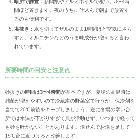
暗所で静置
：新聞紙やアルミホイルで覆い、3〜4時
間ほど置きます。夜のうちに仕込んで朝まで放置す
るのも便利です。
塩抜き
：水を切ってザルのまま1時間ほど空気にさら
すと、オルニチンなどのうま味成分が増えると言わ
れています。
所要時間の目安と注意点
砂抜きの時間は
3〜4時間
が基本ですが、夏場の高温時は
雑菌が増えやすいので冷蔵庫の野菜室で行うか、保冷剤を
当てて20℃前後をキープしましょう。逆に冬場の寒い台
所では水温が下がりすぎて貝が活動せず、いつまで経って
も砂を吐かないことがあります。湯せんでお湯を足して
15℃台に近づけると改善します。