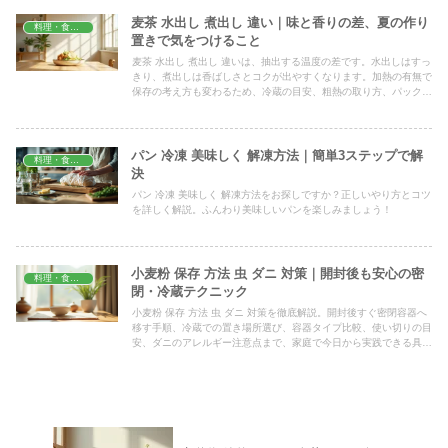
麦茶 水出し 煮出し 違い｜味と香りの差、夏の作り
料理・食材保存
置きで気をつけること
麦茶 水出し 煮出し 違いは、抽出する温度の差です。水出しはすっ
きり、煮出しは香ばしさとコクが出やすくなります。加熱の有無で
保存の考え方も変わるため、冷蔵の目安、粗熱の取り方、パックを
取り出すタイミングまで、夏に毎日作る人向けにまとめました。
パン 冷凍 美味しく 解凍方法｜簡単3ステップで解
料理・食材保存
決
パン 冷凍 美味しく 解凍方法をお探しですか？正しいやり方とコツ
を詳しく解説。ふんわり美味しいパンを楽しみましょう！
小麦粉 保存 方法 虫 ダニ 対策｜開封後も安心の密
料理・食材保存
閉・冷蔵テクニック
小麦粉 保存 方法 虫 ダニ 対策を徹底解説。開封後すぐ密閉容器へ
移す手順、冷蔵での置き場所選び、容器タイプ比較、使い切りの目
安、ダニのアレルギー注意点まで、家庭で今日から実践できる具体
的なコツを順番に分かりやすくまとめました。