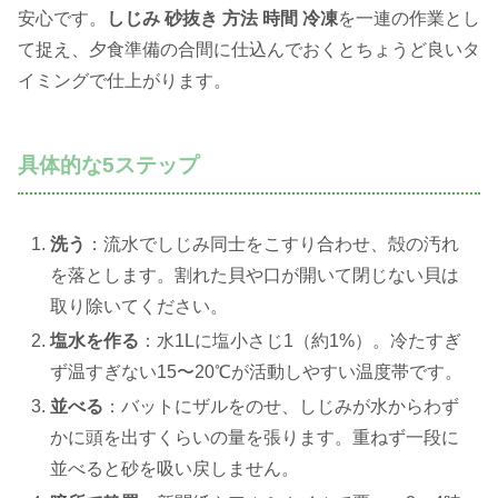
安心です。
しじみ 砂抜き 方法 時間 冷凍
を一連の作業とし
て捉え、夕食準備の合間に仕込んでおくとちょうど良いタ
イミングで仕上がります。
具体的な5ステップ
洗う
：流水でしじみ同士をこすり合わせ、殻の汚れ
を落とします。割れた貝や口が開いて閉じない貝は
取り除いてください。
塩水を作る
：水1Lに塩小さじ1（約1%）。冷たすぎ
ず温すぎない15〜20℃が活動しやすい温度帯です。
並べる
：バットにザルをのせ、しじみが水からわず
かに頭を出すくらいの量を張ります。重ねず一段に
並べると砂を吸い戻しません。