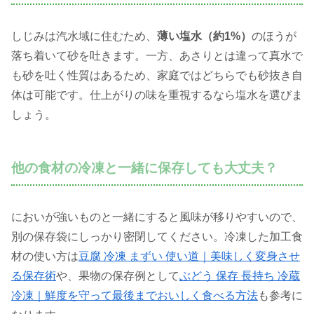
しじみは汽水域に住むため、
薄い塩水（約1%）
のほうが
落ち着いて砂を吐きます。一方、あさりとは違って真水で
も砂を吐く性質はあるため、家庭ではどちらでも砂抜き自
体は可能です。仕上がりの味を重視するなら塩水を選びま
しょう。
他の食材の冷凍と一緒に保存しても大丈夫？
においが強いものと一緒にすると風味が移りやすいので、
別の保存袋にしっかり密閉してください。冷凍した加工食
材の使い方は
豆腐 冷凍 まずい 使い道｜美味しく変身させ
る保存術
や、果物の保存例として
ぶどう 保存 長持ち 冷蔵
冷凍｜鮮度を守って最後までおいしく食べる方法
も参考に