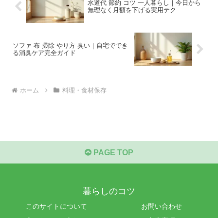
水道代 節約 コツ 一人暮らし｜今日から
無理なく月額を下げる実用テク
ソファ 布 掃除 やり方 臭い｜自宅ででき
る消臭ケア完全ガイド
ホーム
料理・食材保存
PAGE TOP
暮らしのコツ
このサイトについて
お問い合わせ