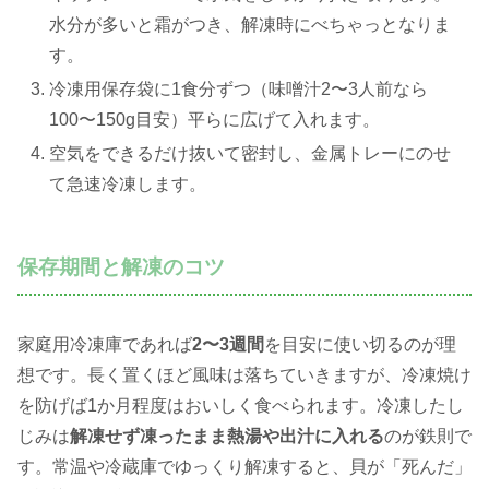
水分が多いと霜がつき、解凍時にべちゃっとなりま
す。
冷凍用保存袋に1食分ずつ（味噌汁2〜3人前なら
100〜150g目安）平らに広げて入れます。
空気をできるだけ抜いて密封し、金属トレーにのせ
て急速冷凍します。
保存期間と解凍のコツ
家庭用冷凍庫であれば
2〜3週間
を目安に使い切るのが理
想です。長く置くほど風味は落ちていきますが、冷凍焼け
を防げば1か月程度はおいしく食べられます。冷凍したし
じみは
解凍せず凍ったまま熱湯や出汁に入れる
のが鉄則で
す。常温や冷蔵庫でゆっくり解凍すると、貝が「死んだ」