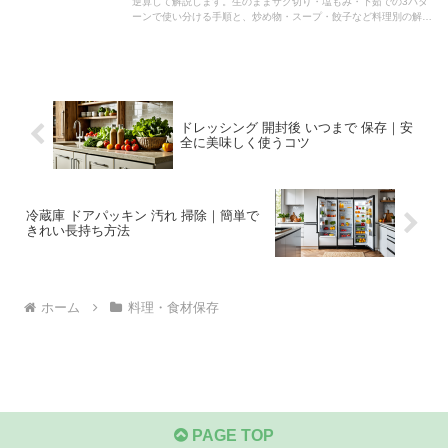
逆算して解説します。生のままザク切り・塩もみ・下茹での3パタ
ーンで使い分ける手順と、炒め物・スープ・餃子など料理別の解凍
のコツ、よくある質問までまとめました。
ドレッシング 開封後 いつまで 保存｜安
全に美味しく使うコツ
冷蔵庫 ドアパッキン 汚れ 掃除｜簡単で
きれい長持ち方法
ホーム
料理・食材保存
PAGE TOP