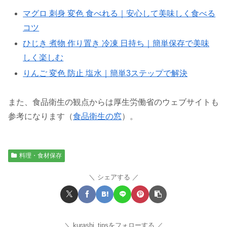
マグロ 刺身 変色 食べれる｜安心して美味しく食べる
コツ
ひじき 煮物 作り置き 冷凍 日持ち｜簡単保存で美味
しく楽しむ
りんご 変色 防止 塩水｜簡単3ステップで解決
また、食品衛生の観点からは厚生労働省のウェブサイトも
参考になります（
食品衛生の窓
）。
料理・食材保存
シェアする
kurashi_tipsをフォローする