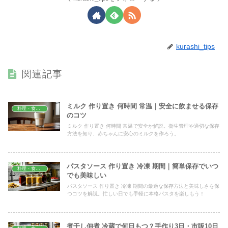
kurashi_tips
関連記事
ミルク 作り置き 何時間 常温｜安全に飲ませる保存
料理・食材保存
のコツ
ミルク 作り置き 何時間 常温で安全か解説。衛生管理や適切な保存
方法を知り、赤ちゃんに安心のミルクを作ろう。
パスタソース 作り置き 冷凍 期間｜簡単保存でいつ
料理・食材保存
でも美味しい
パスタソース 作り置き 冷凍 期間の最適な保存方法と美味しさを保
つコツを解説。忙しい日でも手軽に本格パスタを楽しもう！
煮干し佃煮 冷蔵で何日もつ？手作り3日・市販10日