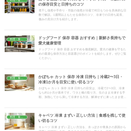
料理・食材保存
の保存目安と日持ちのコツ
煮干し佃煮や手作り・市販の佃煮が冷蔵で何日もつかを具体的な日
数で解説。1週間以上もたせる保存のコツ、冷凍での日持ち延長、
傷みの見分け方を紹介します。
ドッグフード 保存 容器 おすすめ｜新鮮さ長持ちで
料理・食材保存
愛犬健康管理
ドッグフード 保存 容器 おすすめを徹底解説。愛犬の健康を守るた
めの最適な保存方法と容器選びのポイントを紹介します。ぜひご覧
ください。
かぼちゃ カット 保存 冷凍 日持ち｜冷蔵2〜3日・
料理・食材保存
冷凍1か月を目安に使い切るコツ
かぼちゃ カット 保存 冷凍 日持ちの目安は、冷蔵で2〜3日、冷凍
なら約1か月が基本です。ワタと種の取り方、生のまま冷凍する手
順、加熱してから潰して冷凍する方法、解凍せずに凍ったまま使う
コツ、傷みの見分け方まで、家庭ですぐ試せる形でまとめました。
キャベツ 冷凍 まずい 正しい方法｜食感を残して使
料理・食材保存
い切るコツ
キャベツ 冷凍 まずい 正しい方法を、水っぽさや青臭さの原因から