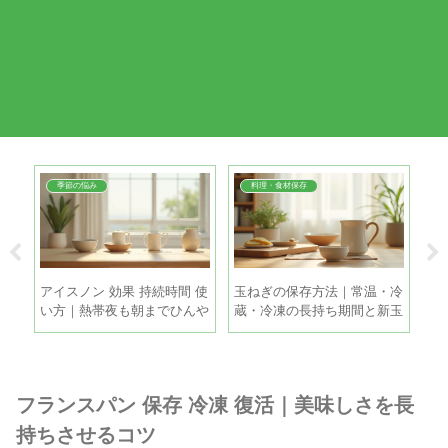
季節の悩み
料理・食材保存
間が
アイスノン 効果 持続時間 使
玉ねぎの保存方法｜常温・冷
換
シミ
い方｜熱帯夜も朝までひんや
蔵・冷凍の長持ち期間と新玉
｜
り眠るコツ
ねぎの違い
敗
フランスパン 保存 冷凍 復活｜美味しさを長
持ちさせるコツ