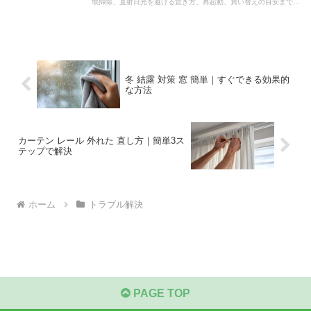
埃掃除、直射日光を避ける置き方、再起動、買い替えの目安まで、
家庭で今日から試せる具体策をやさしく解説します。
冬 結露 対策 窓 簡単｜すぐできる効果的
な方法
カーテン レール 外れた 直し方｜簡単3ス
テップで解決
ホーム
トラブル解決
PAGE TOP