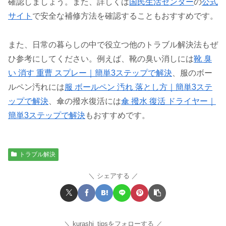
確認しましょう。また、詳しくは
国民生活センター
の
公式
サイト
で安全な補修方法を確認することもおすすめです。
また、日常の暮らしの中で役立つ他のトラブル解決法もぜ
ひ参考にしてください。例えば、靴の臭い消しには
靴 臭
い 消す 重曹 スプレー｜簡単3ステップで解決
、服のボー
ルペン汚れには
服 ボールペン 汚れ 落とし方｜簡単3ステ
ップで解決
、傘の撥水復活には
傘 撥水 復活 ドライヤー｜
簡単3ステップで解決
もおすすめです。
トラブル解決
シェアする
kurashi_tipsをフォローする