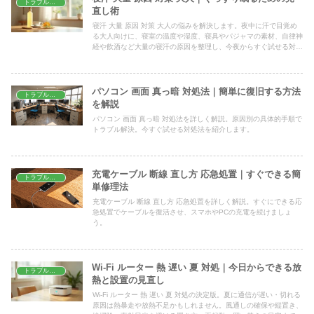
トラブル解決
直し術
寝汗 大量 原因 対策 大人の悩みを解決します。夜中に汗で目覚め
る大人向けに、寝室の温度や湿度、寝具やパジャマの素材、自律神
経や飲酒など大量の寝汗の原因を整理し、今夜からすぐ試せる対策
と、受診を考えるべき症状の目安までやさしく解説します。
パソコン 画面 真っ暗 対処法｜簡単に復旧する方法
トラブル解決
を解説
パソコン 画面 真っ暗 対処法を詳しく解説。原因別の具体的手順で
トラブル解決。今すぐ試せる対処法を紹介します。
充電ケーブル 断線 直し方 応急処置｜すぐできる簡
トラブル解決
単修理法
充電ケーブル 断線 直し方 応急処置を詳しく解説。すぐにできる応
急処置でケーブルを復活させ、スマホやPCの充電を続けましょ
う。
Wi-Fi ルーター 熱 遅い 夏 対処｜今日からできる放
トラブル解決
熱と設置の見直し
Wi-Fi ルーター 熱 遅い 夏 対処の決定版。夏に通信が遅い・切れる
原因は熱暴走や放熱不足かもしれません。風通しの確保や縦置き、