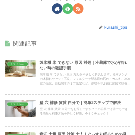
kurashi_tips
関連記事
製氷機 氷 できない 原因 対処｜冷蔵庫で氷が作れ
トラブル解決
ない時の確認手順
製氷機 氷 できない 原因 対処をやさしく解説します。給水タンク
の水切れやセット不良、フィルターや製氷皿の汚れ・カルキ、冷凍
室の温度、自動製氷のオフ設定など、修理を呼ぶ前に家庭で順番に
チェックして直す手順を、確認表とともにわかりやすくまとめまし
た。
壁 穴 補修 賃貸 自分で｜簡単3ステップで解決
トラブル解決
壁 穴 補修 賃貸 自分でをお探しですか？この記事では誰でもでき
る簡単な補修方法を詳しく解説。今すぐチェック！
寝汗 大量 原因 対策 大人｜ぐっすり眠るための見