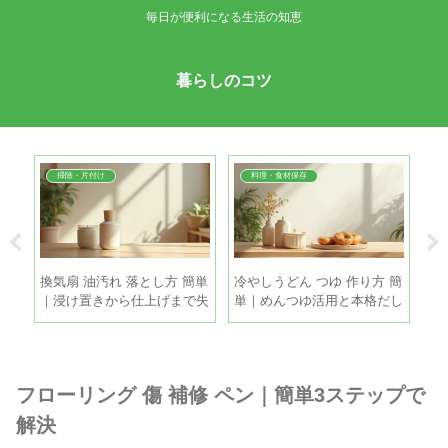
毎日が便利になる生活の知恵
暮らしのコツ
掃除・片付け
料理・食材保存
直し
換気扇 油汚れ 落とし方 簡単
冷やしうどん つゆ 作り方 簡
扇
善
｜浸け置きから仕上げまで失
単｜めんつゆ活用と本格だし
｜
敗しない時短掃除
を5分で
き
フローリング 傷 補修 ペン｜簡単3ステップで
解決