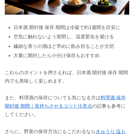
日本酒 開封後 保存 期間は冷蔵で約1週間を目安に
空気に触れないよう密閉し、温度変化を避ける
繊細な香りの酒ほど早めに飲み切ることが大切
大量に開封したら小分け保存もおすすめ
これらのポイントを押さえれば、日本酒 開封後 保存 期間
内でも美味しく楽しめます。
また、料理酒の保存についても気になる方は
料理酒 保存
開封後 期間｜長持ちさせるコツと注意点
の記事も参考に
してください。
さらに、野菜の保存方法にもこだわるなら
きゅうり 塩も