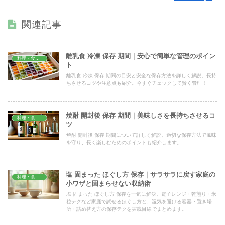
関連記事
離乳食 冷凍 保存 期間｜安心で簡単な管理のポイン
料理・食材保存
ト
離乳食 冷凍 保存 期間の目安と安全な保存方法を詳しく解説。長持
ちさせるコツや注意点も紹介。今すぐチェックして賢く管理！
焼酎 開封後 保存 期間｜美味しさを長持ちさせるコ
料理・食材保存
ツ
焼酎 開封後 保存 期間について詳しく解説。適切な保存方法で風味
を守り、長く楽しむためのポイントも紹介します。
塩 固まった ほぐし方 保存｜サラサラに戻す家庭の
料理・食材保存
小ワザと固まらせない収納術
塩 固まった ほぐし方 保存を一気に解決。電子レンジ・乾煎り・米
粒テクなど家庭で試せるほぐし方と、湿気を避ける容器・置き場
所・詰め替え方の保存テクを実践目線でまとめます。