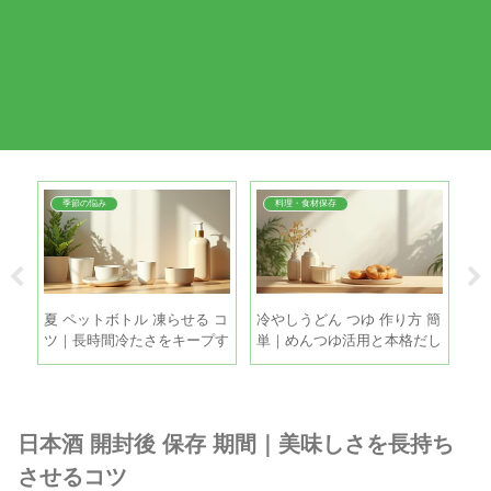
季節の悩み
料理・食材保存
・冷
夏 ペットボトル 凍らせる コ
冷やしうどん つゆ 作り方 簡
ド
新玉
ツ｜長時間冷たさをキープす
単｜めんつゆ活用と本格だし
｜
る5つの方法
を5分で
す
日本酒 開封後 保存 期間｜美味しさを長持ち
させるコツ