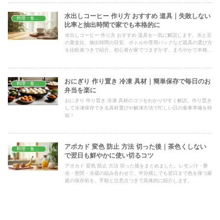
水出しコーヒー 作り方 おすすめ 道具｜失敗しない
料理・食材保存
比率と抽出時間で家でも本格的に
水出しコーヒー 作り方 おすすめ 道具を一気に解説します。水と豆
の黄金比、抽出時間の目安、ボトルや専用パックなど器具の選び方
を比較表つきで紹介。初心者が家でつまずかず、まろやかで本格的
な一杯を毎朝つくれるコツをまとめました。
おにぎり 作り置き 冷凍 具材｜簡単保存で毎日のお
料理・食材保存
弁当を楽に
おにぎり 作り置き 冷凍 具材のコツをわかりやすく解説。作り置き
して冷凍保存できる具材選びや解凍方法で忙しい日の食事準備を時
短！
アボカド 変色 防止 方法 切った後｜茶色くしない
料理・食材保存
で翌日も鮮やかに使い切るコツ
アボカド 変色 防止 方法 切った後をまとめました。レモン汁・酢
水・密閉・冷蔵の組み合わせで、半分残しでも翌日まで色を保つ家
庭の保存術を、手順と注意点つきで具体的に紹介します。