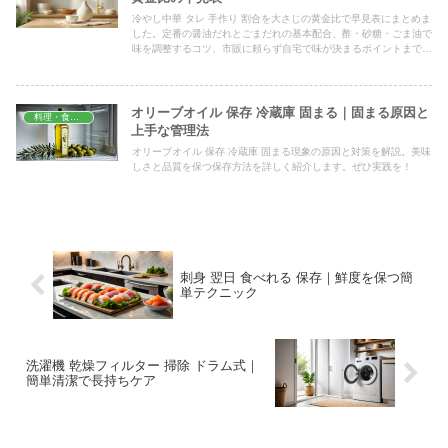
冷やし中華 タレ 手作り 割合を大さじの黄金比で早見表にまとめま
した。定番の醤油だれとごまだれの基本配合、酢・砂糖・ごま油で
味を調整するコツ、市販に頼らず自宅で味が決まるポイントまで、
今日から迷わず作れる基本をやさしく解説します。
オリーブオイル 保存 冷蔵庫 固まる｜固まる原因と
料理・食材保存
上手な管理法
オリーブオイル 保存 冷蔵庫 固まる現象の原因と対策を解説。美味
しさと品質を保つ保存方法を詳しく紹介します。ぜひ実践を！
刺身 翌日 食べれる 保存｜鮮度を保つ簡
単テクニック
洗濯機 乾燥フィルター 掃除 ドラム式｜
簡単清潔で長持ちケア