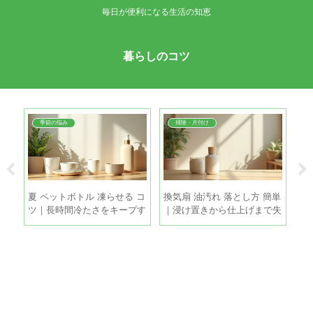
毎日が便利になる生活の知恵
暮らしのコツ
季節の悩み
掃除・片付け
油
夏 ペットボトル 凍らせる コ
換気扇 油汚れ 落とし方 簡単
扇
に
ツ｜長時間冷たさをキープす
｜浸け置きから仕上げまで失
｜
る5つの方法
敗しない時短掃除
き