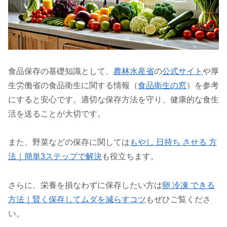
食品保存の基礎知識として、
農林水産省
の
公式サイト
や厚
生労働省の食品衛生に関する情報（
食品衛生の窓
）を参考
にすると安心です。適切な保存方法を守り、健康的な食生
活を送ることが大切です。
また、野菜などの保存に関しては
もやし 日持ち させる 方
法｜簡単3ステップで解決
も役立ちます。
さらに、栄養を損なわずに保存したい方は
卵 冷凍 できる
方法｜賢く保存してムダを減らすコツ
もぜひご覧くださ
い。