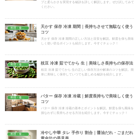
プと柔らかさを実現する秘訣を詳しく解説します。ぜひ試してみて
ください。
天かす 保存 冷凍 期間｜長持ちさせて無駄なく使う
料理・食材保存
コツ
天かす 保存 冷凍 期間の正しい方法と目安を解説。鮮度を保ち美味
しく使い切るポイントも紹介します。今すぐチェック！
枝豆 冷凍 茹でてから 生｜美味しさ長持ちの保存法
料理・食材保存
枝豆 冷凍 茹でてから 生の正しい保存方法や解凍のコツを解説。簡
単に美味しく保存していつでも楽しめる秘訣を紹介します。
バター 保存 冷凍 冷蔵｜鮮度長持ちで美味しく使う
料理・食材保存
コツ
バター 保存 冷凍 冷蔵の基本とポイントを解説。鮮度を保ち風味を
損なわずに長持ちさせる方法を紹介します。今すぐチェック！
冷やし中華 タレ 手作り 割合｜醤油だれ・ごまだれ
料理・食材保存
黄金比の早見表